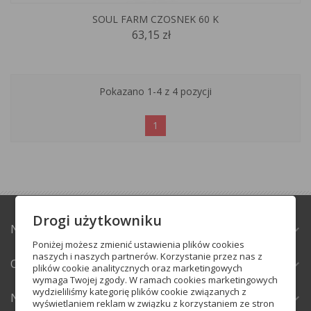
SOUL FARM CZOSNEK 60 K
63,15 zł
Pokazano 1-4 z 4 pozycji
1
Drogi użytkowniku
NATURABAZAR.PL
expand_more
Poniżej możesz zmienić ustawienia plików cookies
naszych i naszych partnerów. Korzystanie przez nas z
OBSŁUGA KLIENTA
expand_more
plików cookie analitycznych oraz marketingowych
wymaga Twojej zgody. W ramach cookies marketingowych
wydzieliliśmy kategorię plików cookie związanych z
NEWSLETTER
expand_more
wyświetlaniem reklam w związku z korzystaniem ze stron