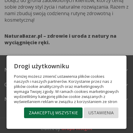
Dołącz do grona zadowolonych klientów, którzy cenią
sobie zdrowy styl życia i naturalne rozwiązania. Razem z
nami zbuduj swoją codzienną rutynę zdrowotną i
kosmetyczną!
NaturaBazar.pl – zdrowie i uroda z natury na
wyciągnięcie ręki.
Drogi użytkowniku
NATURABAZAR.PL
expand_more
Poniżej możesz zmienić ustawienia plików cookies
naszych i naszych partnerów. Korzystanie przez nas z
OBSŁUGA KLIENTA
expand_more
plików cookie analitycznych oraz marketingowych
wymaga Twojej zgody. W ramach cookies marketingowych
wydzieliliśmy kategorię plików cookie związanych z
NEWSLETTER
expand_more
wyświetlaniem reklam w związku z korzystaniem ze stron
internetowych (reklamowe pliki cookie) oraz plików cookie
pozwalających na docieranie do Ciebie ze
ZAAKCEPTUJ WSZYSTKIE
USTAWIENIA
spersonalizowaną reklamą w portalach
społecznościowych (pliki cookie mediów
społecznościowych). Więcej informacji o poszczególnych
crafted by
Grupa Insight
kategoriach plików cookie, które stosujemy w serwisie,