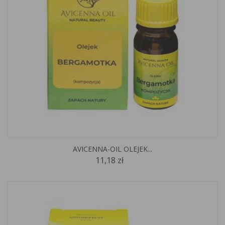
AVICENNA-OIL OLEJEK...
11,18 zł