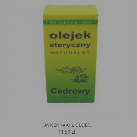
AVICENNA-OIL OLEJEK...
11,50 zł