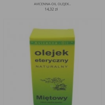
AVICENNA-OIL OLEJEK...
14,32 zł