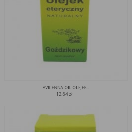
AVICENNA-OIL OLEJEK...
12,64 zł