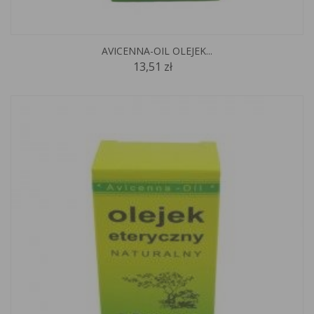
AVICENNA-OIL OLEJEK...
13,51 zł