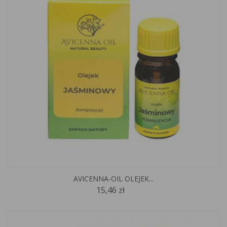
AVICENNA-OIL OLEJEK...
15,46 zł