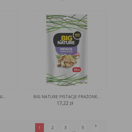
...
BIG NATURE PISTACJE PRAŻONE...
17,22 zł
chevron_right
1
2
3
5
…