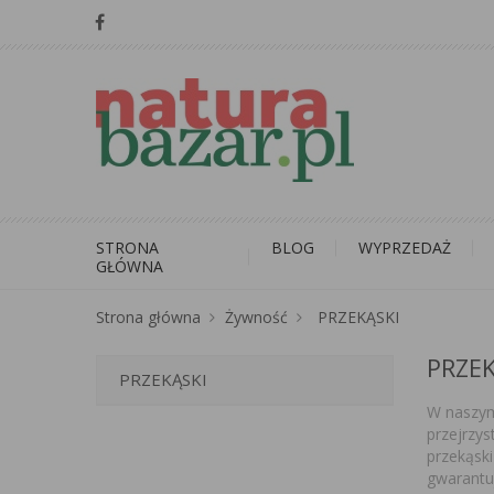
STRONA
BLOG
WYPRZEDAŻ
GŁÓWNA
Strona główna
Żywność
PRZEKĄSKI
PRZEK
PRZEKĄSKI
W naszym 
przejrzys
przekąsk
gwarantu