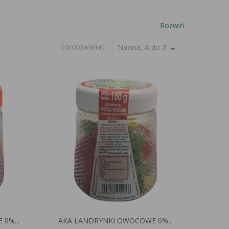
Rozwiń
Sorotowanie:
Nazwa, A do Z
arrow_drop_down
0%...
AKA LANDRYNKI OWOCOWE 0%...