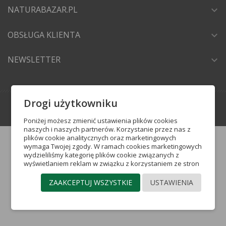
NATURABAZAR.PL
expand_more
OBSŁUGA KLIENTA
expand_more
NEWSLETTER
expand_more
Drogi użytkowniku
crafted by
Grupa Insight
Poniżej możesz zmienić ustawienia plików cookies
naszych i naszych partnerów. Korzystanie przez nas z
plików cookie analitycznych oraz marketingowych
wymaga Twojej zgody. W ramach cookies marketingowych
wydzieliliśmy kategorię plików cookie związanych z
wyświetlaniem reklam w związku z korzystaniem ze stron
internetowych (reklamowe pliki cookie) oraz plików cookie
pozwalających na docieranie do Ciebie ze
ZAAKCEPTUJ WSZYSTKIE
USTAWIENIA
spersonalizowaną reklamą w portalach
społecznościowych (pliki cookie mediów
społecznościowych). Więcej informacji o poszczególnych
kategoriach plików cookie, które stosujemy w serwisie,
znajdziesz poniżej. Jeżeli chcesz zaakceptować wszystkie