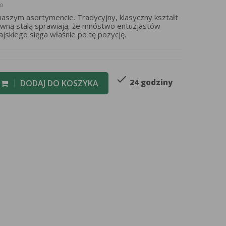
to
naszym asortymencie. Tradycyjny, klasyczny kształt
zewną stalą sprawiają, że mnóstwo entuzjastów
skiego sięga właśnie po tę pozycję.
check
24 godziny
DODAJ DO KOSZYKA