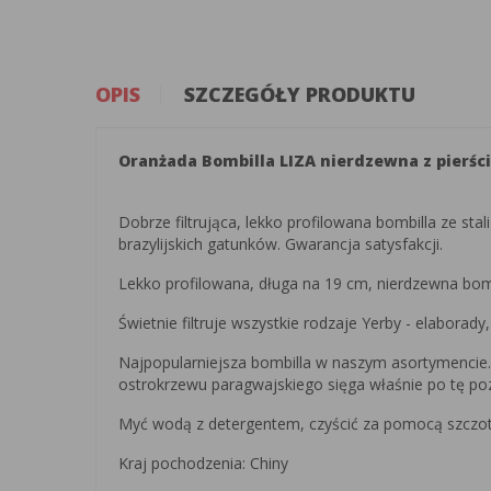
OPIS
SZCZEGÓŁY PRODUKTU
Oranżada Bombilla LIZA nierdzewna z pierśc
Dobrze filtrująca, lekko profilowana bombilla ze st
brazylijskich gatunków. Gwarancja satysfakcji.
Lekko profilowana, długa na 19 cm, nierdzewna bombi
Świetnie filtruje wszystkie rodzaje Yerby - elaborady
Najpopularniejsza bombilla w naszym asortymencie. 
ostrokrzewu paragwajskiego sięga właśnie po tę poz
Myć wodą z detergentem, czyścić za pomocą szczote
Kraj pochodzenia: Chiny