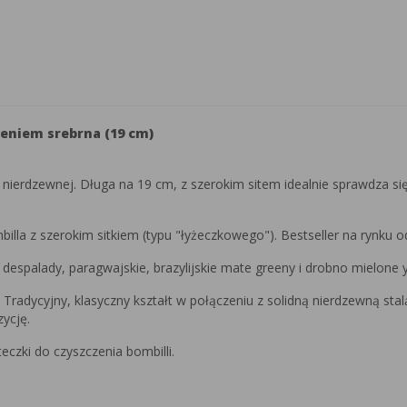
ieniem srebrna (19 cm)
ali nierdzewnej. Długa na 19 cm, z szerokim sitem idealnie sprawdza 
lla z szerokim sitkiem (typu "łyżeczkowego"). Bestseller na rynku od 
, despalady, paragwajskie, brazylijskie mate greeny i drobno mielone 
Tradycyjny, klasyczny kształt w połączeniu z solidną nierdzewną st
ycję.
czki do czyszczenia bombilli.