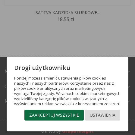
SATTVA KADZIDŁA SŁUPKOWE...
18,55 zł
Drogi użytkowniku
NATURABAZAR.PL
expand_more
Poniżej możesz zmienić ustawienia plików cookies
naszych i naszych partnerów. Korzystanie przez nas z
OBSŁUGA KLIENTA
expand_more
plików cookie analitycznych oraz marketingowych
wymaga Twojej zgody. W ramach cookies marketingowych
wydzieliliśmy kategorię plików cookie związanych z
NEWSLETTER
expand_more
wyświetlaniem reklam w związku z korzystaniem ze stron
internetowych (reklamowe pliki cookie) oraz plików cookie
pozwalających na docieranie do Ciebie ze
ZAAKCEPTUJ WSZYSTKIE
USTAWIENIA
spersonalizowaną reklamą w portalach
społecznościowych (pliki cookie mediów
społecznościowych). Więcej informacji o poszczególnych
crafted by
Grupa Insight
kategoriach plików cookie, które stosujemy w serwisie,