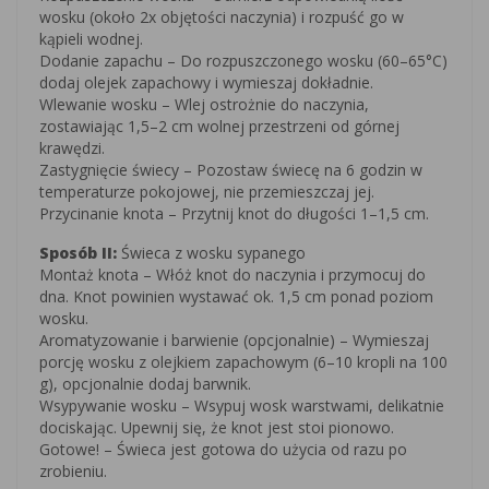
wosku (około 2x objętości naczynia) i rozpuść go w
kąpieli wodnej.
Dodanie zapachu – Do rozpuszczonego wosku (60–65°C)
dodaj olejek zapachowy i wymieszaj dokładnie.
Wlewanie wosku – Wlej ostrożnie do naczynia,
zostawiając 1,5–2 cm wolnej przestrzeni od górnej
krawędzi.
Zastygnięcie świecy – Pozostaw świecę na 6 godzin w
temperaturze pokojowej, nie przemieszczaj jej.
Przycinanie knota – Przytnij knot do długości 1–1,5 cm.
Sposób II:
Świeca z wosku sypanego
Montaż knota – Włóż knot do naczynia i przymocuj do
dna. Knot powinien wystawać ok. 1,5 cm ponad poziom
wosku.
Aromatyzowanie i barwienie (opcjonalnie) – Wymieszaj
porcję wosku z olejkiem zapachowym (6–10 kropli na 100
g), opcjonalnie dodaj barwnik.
Wsypywanie wosku – Wsypuj wosk warstwami, delikatnie
dociskając. Upewnij się, że knot jest stoi pionowo.
Gotowe! – Świeca jest gotowa do użycia od razu po
zrobieniu.