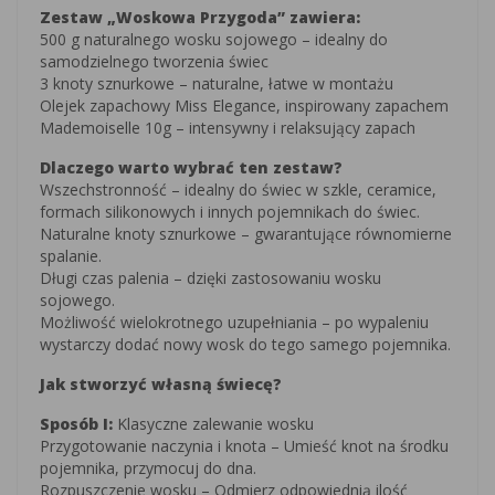
Zestaw „Woskowa Przygoda” zawiera:
500 g naturalnego wosku sojowego – idealny do
samodzielnego tworzenia świec
3 knoty sznurkowe – naturalne, łatwe w montażu
Olejek zapachowy Miss Elegance, inspirowany zapachem
Mademoiselle 10g – intensywny i relaksujący zapach
Dlaczego warto wybrać ten zestaw?
Wszechstronność – idealny do świec w szkle, ceramice,
formach silikonowych i innych pojemnikach do świec.
Naturalne knoty sznurkowe – gwarantujące równomierne
spalanie.
Długi czas palenia – dzięki zastosowaniu wosku
sojowego.
Możliwość wielokrotnego uzupełniania – po wypaleniu
wystarczy dodać nowy wosk do tego samego pojemnika.
Jak stworzyć własną świecę?
Sposób I:
Klasyczne zalewanie wosku
Przygotowanie naczynia i knota – Umieść knot na środku
pojemnika, przymocuj do dna.
Rozpuszczenie wosku – Odmierz odpowiednią ilość