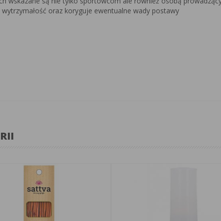
h wskazane są nie tylko sportowcom ale również osobą prowadzącym
ć wytrzymałość oraz koryguje ewentualne wady postawy
RII