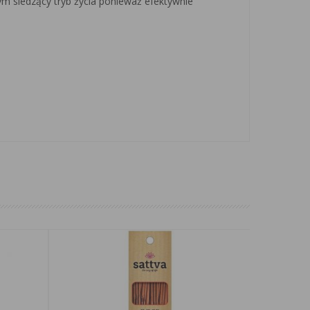
 siedzący tryb życia ponieważ efektywnie