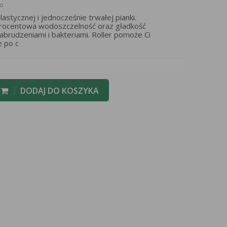
to
stycznej i jednocześnie trwałej pianki.
procentowa wodoszczelność oraz gładkość
brudzeniami i bakteriami. Roller pomoże Ci
e po c
DODAJ DO KOSZYKA