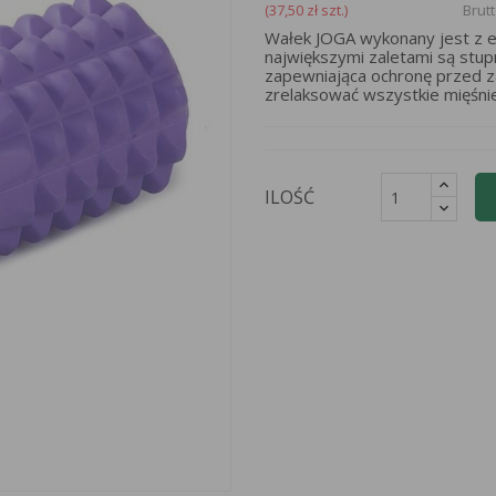
(37,50 zł szt.)
Brut
Wałek JOGA wykonany jest z ela
największymi zaletami są stu
zapewniająca ochronę przed za
zrelaksować wszystkie mięśni
ILOŚĆ