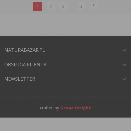
chevron_right
1
2
3
5
…
NATURABAZAR.PL
expand_more
OBSŁUGA KLIENTA
expand_more
NEWSLETTER
expand_more
crafted by
Grupa Insight