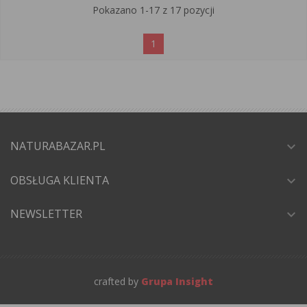
Pokazano 1-17 z 17 pozycji
1
NATURABAZAR.PL
expand_more
OBSŁUGA KLIENTA
expand_more
NEWSLETTER
expand_more
crafted by
Grupa Insight