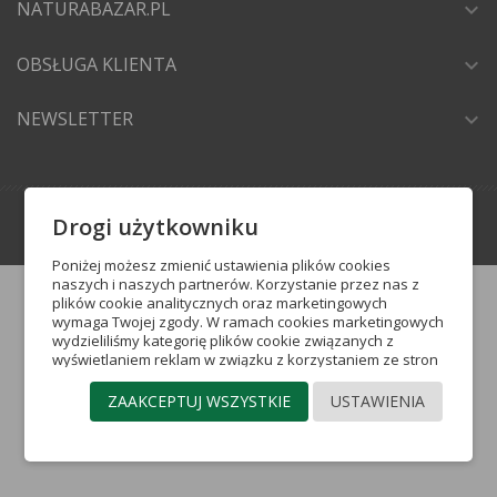
NATURABAZAR.PL
expand_more
OBSŁUGA KLIENTA
expand_more
NEWSLETTER
expand_more
Drogi użytkowniku
crafted by
Grupa Insight
Poniżej możesz zmienić ustawienia plików cookies
naszych i naszych partnerów. Korzystanie przez nas z
plików cookie analitycznych oraz marketingowych
wymaga Twojej zgody. W ramach cookies marketingowych
wydzieliliśmy kategorię plików cookie związanych z
wyświetlaniem reklam w związku z korzystaniem ze stron
internetowych (reklamowe pliki cookie) oraz plików cookie
pozwalających na docieranie do Ciebie ze
ZAAKCEPTUJ WSZYSTKIE
USTAWIENIA
spersonalizowaną reklamą w portalach
społecznościowych (pliki cookie mediów
społecznościowych). Więcej informacji o poszczególnych
kategoriach plików cookie, które stosujemy w serwisie,
znajdziesz poniżej. Jeżeli chcesz zaakceptować wszystkie