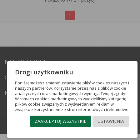
1
NATURABAZAR.PL
expand_more
Drogi użytkowniku
OBSŁUGA KLIENTA
expand_more
Poniżej możesz zmienić ustawienia plików cookies naszych i
naszych partnerów. Korzystanie przez nas z plików cookie
NEWSLETTER
expand_more
analitycznych oraz marketingowych wymaga Twojej zgody.
W ramach cookies marketingowych wydzieliliśmy kategorię
plików cookie związanych z wyświetlaniem reklam w
związku z korzystaniem ze stron internetowych (reklamowe
pliki cookie) oraz plików cookie pozwalających na docieranie
do Ciebie ze spersonalizowaną reklamą w portalach
ZAAKCEPTUJ WSZYSTKIE
USTAWIENIA
crafted by
Grupa Insight
społecznościowych (pliki cookie mediów
społecznościowych). Więcej informacji o poszczególnych
kategoriach plików cookie, które stosujemy w serwisie,