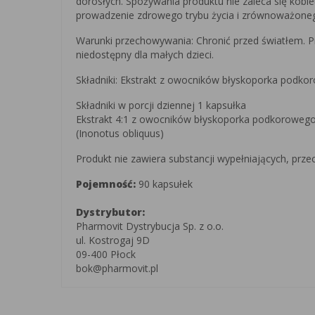
dorosłych. Spożywania produktu nie zaleca się kobi
prowadzenie zdrowego trybu życia i zrównoważone
Warunki przechowywania: Chronić przed światłem.
niedostępny dla małych dzieci.
Składniki: Ekstrakt z owocników błyskoporka podkor
Składniki w porcji dziennej 1 kapsułka
Ekstrakt 4:1 z owocników błyskoporka podkoroweg
(Inonotus obliquus)
Produkt nie zawiera substancji wypełniających, prze
Pojemność:
90 kapsułek
Dystrybutor:
Pharmovit Dystrybucja Sp. z o.o.
ul. Kostrogaj 9D
09-400 Płock
bok@pharmovit.pl