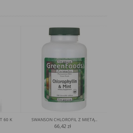
Obecnie
brak na
stanie
T 60 K
SWANSON CHLOROFIL Z MIETĄ...
YANGO
66,42 zł