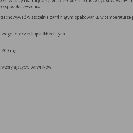
etom w ciąży i karmiącym piersią. Produkt nie może być stosowany ja
go sposobu żywienia.
 Przechowywać w szczelnie zamkniętym opakowaniu, w temperaturze
owego, otoczka kapsułki: żelatyna.
o 400 mg
ciwzbrylających, barwników.