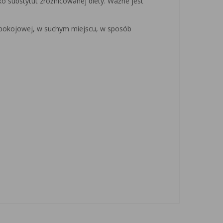
ko substytut zróżnicowanej diety. Ważne jest
 pokojowej, w suchym miejscu, w sposób