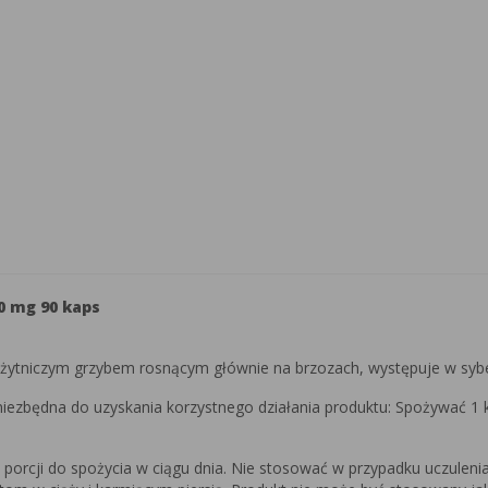
0 mg 90 kaps
ytniczym grzybem rosnącym głównie na brzozach, występuje w sybery
niezbędna do uzyskania korzystnego działania produktu: Spożywać 1 k
j porcji do spożycia w ciągu dnia. Nie stosować w przypadku uczuleni