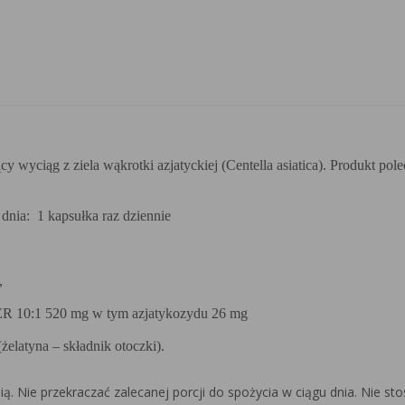
y wyciąg z ziela wąkrotki azjatyckiej (Centella asiatica). Produkt p
dnia:
1 kapsułka raz dziennie
,
ER 10:1 520 mg w tym azjatykozydu 26 mg
(żelatyna – składnik otoczki).
ią. Nie przekraczać zalecanej porcji do spożycia w ciągu dnia. Nie s