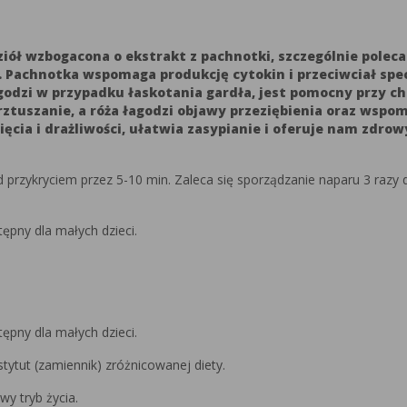
iół wzbogacona o ekstrakt z pachnotki, szczególnie pole
achnotka wspomaga produkcję cytokin i przeciwciał specyf
agodzi w przypadku łaskotania gardła, jest pomocny przy ch
ztuszanie, a róża łagodzi objawy przeziębienia oraz wspo
ęcia i drażliwości, ułatwia zasypianie i oferuje nam zdrow
 przykryciem przez 5-10 min. Zaleca się sporządzanie naparu 3 razy d
pny dla małych dzieci.
pny dla małych dzieci.
ytut (zamiennik) zróżnicowanej diety.
y tryb życia.