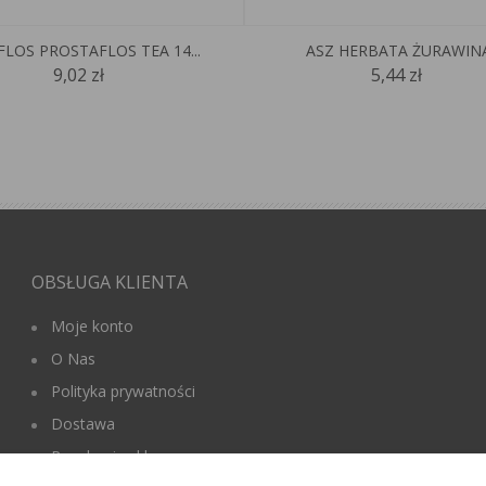
FLOS PROSTAFLOS TEA 14...
ASZ HERBATA ŻURAWINA.
9,02 zł
5,44 zł
OBSŁUGA KLIENTA
Moje konto
O Nas
Polityka prywatności
Dostawa
Regulamin sklepu