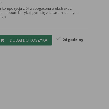
to
a kompozycja ziół wzbogacona o ekstrakt z
ana osobom borykającym się z katarem siennym i
ego.
check
24 godziny
DODAJ DO KOSZYKA