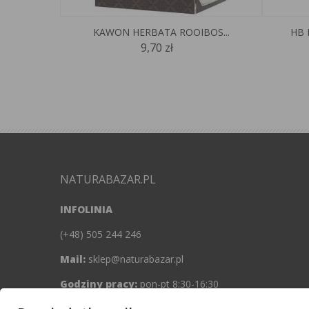
KAWON HERBATA ROOIBOS...
HB 
9,70 zł
NATURABAZAR.PL
INFOLINIA
(+48) 505 244 246
Mail:
sklep@naturabazar.pl
Godziny pracy:
pon-pt 8:30-16:30
Nr konta:
73 1090 1753 0000 0001 3391