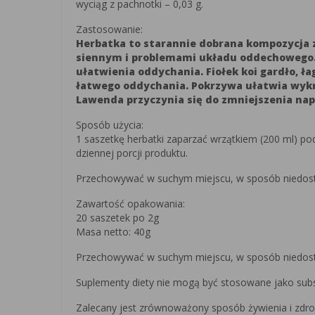
wyciąg z pachnotki – 0,03 g.
Zastosowanie:
Herbatka to starannie dobrana kompozycja z
siennym i problemami układu oddechowego. P
ułatwienia oddychania. Fiołek koi gardło, ł
łatwego oddychania. Pokrzywa ułatwia wykr
Lawenda przyczynia się do zmniejszenia napi
Sposób użycia:
1 saszetkę herbatki zaparzać wrzątkiem (200 ml) pod
dziennej porcji produktu.
Przechowywać w suchym miejscu, w sposób niedostę
Zawartość opakowania:
20 saszetek po 2g
Masa netto: 40g
Przechowywać w suchym miejscu, w sposób niedostę
Suplementy diety nie mogą być stosowane jako subst
Zalecany jest zrównoważony sposób żywienia i zdrow