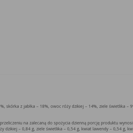
%, skórka z jabłka – 18%, owoc róży dzikiej – 14%, ziele świetlika – 
zeliczeniu na zalecaną do spożycia dzienną porcję produktu wynosi o
y dzikiej – 0,84 g, ziele świetlika – 0,54 g, kwiat lawendy – 0,54 g, kw