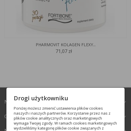
PHARMOVIT KOLAGEN FLEXY...
71,07 zł
Drogi użytkowniku
NATURABAZAR.PL
expand_more
Poniżej możesz zmienić ustawienia plików cookies
naszych i naszych partnerów. Korzystanie przez nas z
OBSŁUGA KLIENTA
expand_more
plików cookie analitycznych oraz marketingowych
wymaga Twojej zgody. W ramach cookies marketingowych
wydzieliliśmy kategorię plików cookie związanych z
NEWSLETTER
expand_more