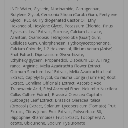
INCI: Water, Glycerin, Niacinamide, Carrageenan,
Butylene Glycol, Ceratonia Siliqua (Carob) Gum, Pentylene
Glycol, PEG-60 Hy drogenated Castor Oil, Ethyl
Hexanediol, Hexylene Glycol, Potassium Chloride, Pinus
Sylvestris Leaf Extract, Sucrose, Calcium Lacta te,
Allantoin, Cyamopsis Tetragonoloba (Guar) Gum,
Cellulose Gum, Chlorphenesin, Hydroxyacetophenone,
Calcium Chloride, 1,2 Hexanediol, Illicium Verum (Anise)
Fruit Extract, Dipotassium Glycyrrhizate,
Ethylhexylglycerin, Propanediol, Disodium EDTA, Frag
rance, Arginine, Melia Azadirachta Flower Extract,
Ocimum Sanctum Leaf Extract, Melia Azadirachta Leaf
Extract, Caprylyl Glycol, Cu rauma Longa (Turmeric) Root
Extract, Corallina Officinalis Extract, Ascorbic Acid,
Tranexamic Acid, Ethyl Ascorbyl Ether, Nelumbo Nu cifera
Callus Culture Extract, Brassica Oleracea Capitata
(Cabbage) Leaf Extract, Brassica Oleracea Italica
(Broccoli) Extract, Solanum Lycopersicum (Tomato) Fruit
Extract, Citrus Junos Fruit Extract, Polysorbate 80,
Hippophae Rhamnoides Fruit Extract, Tocopheryl A
cetate, Ubiquinone, Sodium Hyaluronate