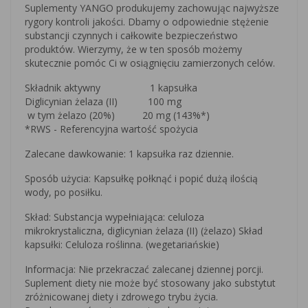
Suplementy YANGO produkujemy zachowując najwyższe
rygory kontroli jakości. Dbamy o odpowiednie stężenie
substancji czynnych i całkowite bezpieczeństwo
produktów. Wierzymy, że w ten sposób możemy
skutecznie pomóc Ci w osiągnięciu zamierzonych celów.
Składnik aktywny 1 kapsułka
Diglicynian żelaza (II) 100 mg
w tym żelazo (20%) 20 mg (143%*)
*RWS - Referencyjna wartość spożycia
Zalecane dawkowanie: 1 kapsułka raz dziennie.
Sposób użycia: Kapsułkę połknąć i popić dużą ilością
wody, po posiłku.
Skład: Substancja wypełniająca: celuloza
mikrokrystaliczna, diglicynian żelaza (II) (żelazo) Skład
kapsułki: Celuloza roślinna. (wegetariańskie)
Informacja: Nie przekraczać zalecanej dziennej porcji.
Suplement diety nie może być stosowany jako substytut
zróżnicowanej diety i zdrowego trybu życia.