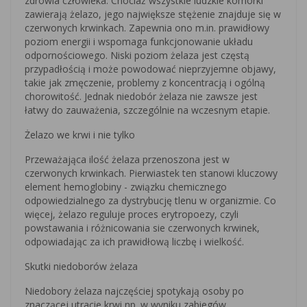
zdrowia człowieka. Chociaż wszystkie ludzkie komórki
zawierają żelazo, jego największe stężenie znajduje się w
czerwonych krwinkach. Zapewnia ono m.in. prawidłowy
poziom energii i wspomaga funkcjonowanie układu
odpornościowego. Niski poziom żelaza jest częstą
przypadłością i może powodować nieprzyjemne objawy,
takie jak zmęczenie, problemy z koncentracją i ogólną
chorowitość. Jednak niedobór żelaza nie zawsze jest
łatwy do zauważenia, szczególnie na wczesnym etapie.
Żelazo we krwi i nie tylko
Przeważająca ilość żelaza przenoszona jest w
czerwonych krwinkach. Pierwiastek ten stanowi kluczowy
element hemoglobiny - związku chemicznego
odpowiedzialnego za dystrybucję tlenu w organizmie. Co
więcej, żelazo reguluje proces erytropoezy, czyli
powstawania i różnicowania sie czerwonych krwinek,
odpowiadając za ich prawidłową liczbę i wielkość.
Skutki niedoborów żelaza
Niedobory żelaza najczęściej spotykają osoby po
znaczącej utracie krwi np. w wyniku zabiegów