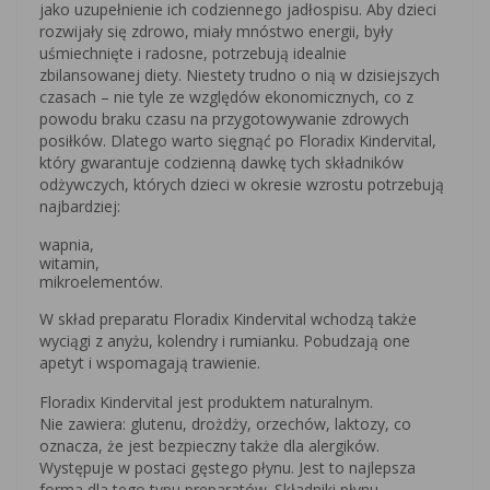
jako uzupełnienie ich codziennego jadłospisu. Aby dzieci
rozwijały się zdrowo, miały mnóstwo energii, były
uśmiechnięte i radosne, potrzebują idealnie
zbilansowanej diety. Niestety trudno o nią w dzisiejszych
czasach – nie tyle ze względów ekonomicznych, co z
powodu braku czasu na przygotowywanie zdrowych
posiłków. Dlatego warto sięgnąć po Floradix Kindervital,
który gwarantuje codzienną dawkę tych składników
odżywczych, których dzieci w okresie wzrostu potrzebują
najbardziej:
wapnia,
witamin,
mikroelementów.
W skład preparatu Floradix Kindervital wchodzą także
wyciągi z anyżu, kolendry i rumianku. Pobudzają one
apetyt i wspomagają trawienie.
Floradix Kindervital jest produktem naturalnym.
Nie zawiera: glutenu, drożdży, orzechów, laktozy, co
oznacza, że jest bezpieczny także dla alergików.
Występuje w postaci gęstego płynu. Jest to najlepsza
forma dla tego typu preparatów. Składniki płynu