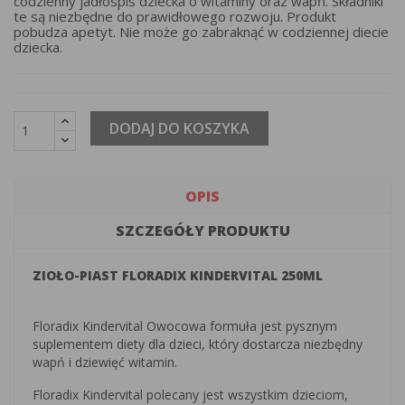
codzienny jadłospis dziecka o witaminy oraz wapń. Składniki
te są niezbędne do prawidłowego rozwoju. Produkt
pobudza apetyt. Nie może go zabraknąć w codziennej diecie
dziecka.
DODAJ DO KOSZYKA
OPIS
SZCZEGÓŁY PRODUKTU
ZIOŁO-PIAST FLORADIX KINDERVITAL 250ML
Floradix Kindervital Owocowa formuła jest pysznym
suplementem diety dla dzieci, który dostarcza niezbędny
wapń i dziewięć witamin.
Floradix Kindervital polecany jest wszystkim dzieciom,