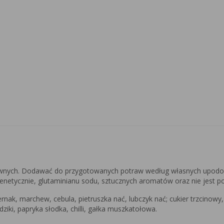
ywnych. Dodawać do przygotowanych potraw według własnych upodob
netycznie, glutaminianu sodu, sztucznych aromatów oraz nie jest 
rnak, marchew, cebula, pietruszka nać, lubczyk nać; cukier trzcinowy,
ziki, papryka słodka, chilli, gałka muszkatołowa.