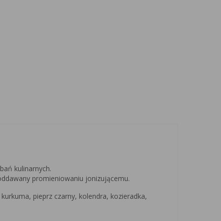
ań kulinarnych.
poddawany promieniowaniu jonizującemu.
 kurkuma, pieprz czarny, kolendra, kozieradka,