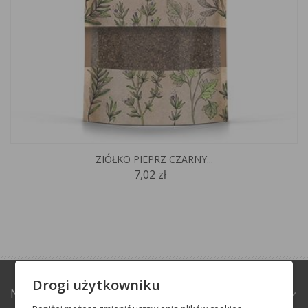
ZIÓŁKO PIEPRZ CZARNY...
7,02 zł
Drogi użytkowniku
NATURABAZAR.PL
expand_more