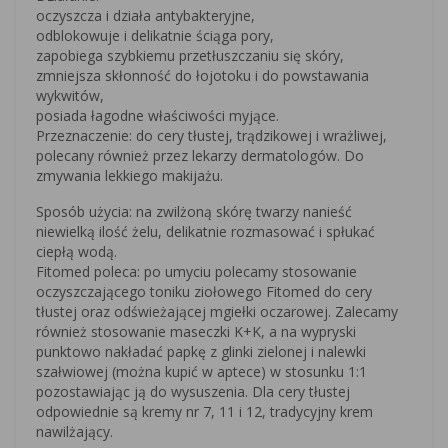
oczyszcza i działa antybakteryjne,
odblokowuje i delikatnie ściąga pory,
zapobiega szybkiemu przetłuszczaniu się skóry,
zmniejsza skłonność do łojotoku i do powstawania
wykwitów,
posiada łagodne właściwości myjące.
Przeznaczenie: do cery tłustej, trądzikowej i wrażliwej,
polecany również przez lekarzy dermatologów. Do
zmywania lekkiego makijażu.
Sposób użycia: na zwilżoną skórę twarzy nanieść
niewielką ilość żelu, delikatnie rozmasować i spłukać
ciepłą wodą.
Fitomed poleca: po umyciu polecamy stosowanie
oczyszczającego toniku ziołowego Fitomed do cery
tłustej oraz odświeżającej mgiełki oczarowej. Zalecamy
również stosowanie maseczki K+K, a na wypryski
punktowo nakładać papkę z glinki zielonej i nalewki
szałwiowej (można kupić w aptece) w stosunku 1:1
pozostawiając ją do wysuszenia. Dla cery tłustej
odpowiednie są kremy nr 7, 11 i 12, tradycyjny krem
nawilżający.