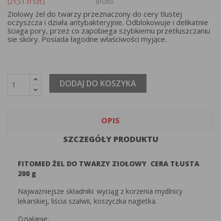
(21,51 zł szt.)
Brutto
Ziolowy żel do twarzy przeznaczony do cery tlustej
oczyszcza i działa antybakteryjnie. Odblokowuje i delikatnie
ściaga pory, przez co zapobiega szybkiemu przetłuszczaniu
sie skóry. Posiada łagodne właściwości myjące.
DODAJ DO KOSZYKA
OPIS
SZCZEGÓŁY PRODUKTU
FITOMED ŻEL DO TWARZY ZIOŁOWY CERA TŁUSTA
200 g
Najważniejsze składniki: wyciąg z korzenia mydlnicy
lekarskiej, liścia szałwii, koszyczka nagietka.
Działanie: