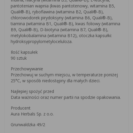
pantotenian wapnia (kwas pantotenowy, witamina B5,
Quali®-B), ryboflawina (witamina B2, Quali®-B),
chlorowodorek pirydoksyny (witamina B6, Quali®-B),
tiamina (witamina B1, Quali®-B), kwas foliowy (witamina
B9, Quali®-B), D-biotyna (witamina B7, Quali®-B),
metylokobalamina (witamina B12), otoczka kapsułki:
hydroksypropylometyloceluloza.
Ilość kapsułek
90 sztuk
Przechowywanie
Przechowuj w suchym miejscu, w temperaturze poniżej
25°C, w sposób niedostępny dla małych dzieci.
Najlepiej spożyć przed
Data ważności oraz numer partii na spodzie opakowania.
Producent
Aura Herbals Sp. z o.o.
Grunwaldzka 49/2