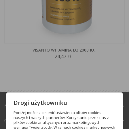
VISANTO WITAMINA D3 2000 IU...
24,47 zł
Drogi użytkowniku
NATURABAZAR.PL
expand_more
Poniżej możesz zmienić ustawienia plików cookies
naszych i naszych partnerów. Korzystanie przez nas z
OBSŁUGA KLIENTA
expand_more
plików cookie analitycznych oraz marketingowych
wymaga Twojej zgody. W ramach cookies marketingowych