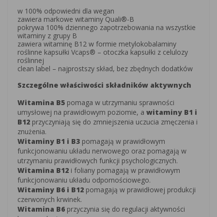
w 100% odpowiedni dla wegan
zawiera markowe witaminy Quali®-B
pokrywa 100% dziennego zapotrzebowania na wszystkie
witaminy z grupy B
zawiera witaminę B12 w formie metylokobalaminy
roślinne kapsułki Vcaps® – otoczka kapsułki z celulozy
roślinnej
clean label – najprostszy skład, bez zbędnych dodatków
Szczególne właściwości składników aktywnych
Witamina B5
pomaga w utrzymaniu sprawności
umysłowej na prawidłowym poziomie, a
witaminy B1 i
B12
przyczyniają się do zmniejszenia uczucia zmęczenia i
znużenia.
Witaminy B1 i B3
pomagają w prawidłowym
funkcjonowaniu układu nerwowego oraz pomagają w
utrzymaniu prawidłowych funkcji psychologicznych.
Witamina B12
i foliany pomagają w prawidłowym
funkcjonowaniu układu odpornościowego.
Witaminy B6 i B12
pomagają w prawidłowej produkcji
czerwonych krwinek.
Witamina B6
przyczynia się do regulacji aktywności