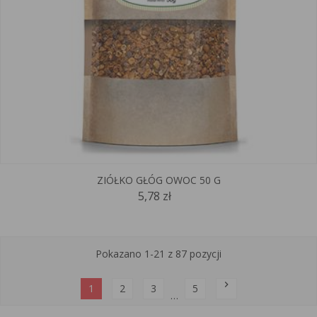
ZIÓŁKO GŁÓG OWOC 50 G
5,78 zł
Pokazano 1-21 z 87 pozycji
chevron_right
1
2
3
5
…