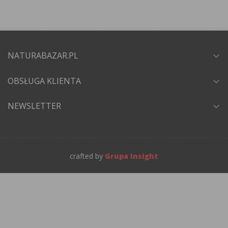
NATURABAZAR.PL
expand_more
OBSŁUGA KLIENTA
expand_more
NEWSLETTER
expand_more
crafted by
Grupa Insight