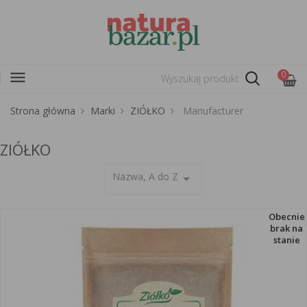
menu
0
Strona główna
Marki
ZIÓŁKO
Manufacturer
ZIÓŁKO
Nazwa, A do Z
arrow_drop_down
Obecnie
brak na
stanie