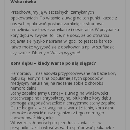
Wskazówka
Przechowujmy ją w szczelnych, zamykanych
opakowaniach. To właśnie z uwagi na ten punkt, każde z
naszych opakowań posiada zamknięcie strunowe
umożliwiające łatwe zamykanie i otwieranie. W przypadku
kory dębu w zwykłej folijce, nie dość, że po otwarciu
pojawia się ryzyko nabrania wilgoci, to jeszcze bardzo
łatwo może wysypać się z opakowania np. w szufladzie
czy szafce. Dbamy o Waszą wygodę!
Kora dębu – kiedy warto po nią sięgać?
Hemoroidy – nasiadówki przygotowywane na bazie kory
dębu są jednym z najpopularniejszych sposobów
medycyny naturalnej na radzenie sobie z chorobą
hemoroidalną.
Stany zapalne jamy ustnej – z uwagi na właściwości
przeciwzapalne i antybakteryjne, płukanki z kory dębu
pomogą złagodzić wszelkie nieprzyjemne stany zapalne.
Ostre biegunki – z uwagi na zawartość tanin, kora dębu
pomoże oczyścić nasz organizm z tego co mogło
spowodować biegunkę.
Włosy ze skłonnością do przetłuszczania się – w
przypadku takich włosów, warto spróbować płukanek z