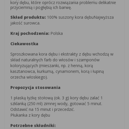
kory dębu, które oprócz rozwiązania problemu delikatnie
przyciemnią i pogłębią ich barwę.
Skład produktu:
100% suszony kora dębuNajwyższa
jakość surowca.
Kraj pochodzenia:
Polska
Ciekawostka
Sproszkowana kora dębu i ekstrakty z dębu wchodzą w
skład naturalnych farb do włosów i szamponów
koloryzujących (mieszanki, np. z henną, korą
kasztanowca, kurkumą, cynamonem, korą i łupiną
orzecha włoskiego).
Propozycja stosowania
1 płaską łyżkę stołową (ok. 3 g) kory dębu zalać 1
szklanką (250 ml) zimnej wody, gotować 5 minut.
Odstawić na 15 minut i przecedzić.
Płukanka z kory dębu
Potrzebne składniki: