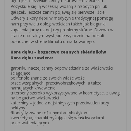
dębu jest niezwykle cennym surowcem zielarskim.
Pozyskuje się ją wczesną wiosną z młodych pni lub
gałązek, jeszcze zanim pojawią się pierwsze liście.
Odwary z kory dębu w medycynie tradycyjnej pomogą
nam przy wielu dolegliwościach takich jak biegunki,
zapalenia jamy ustnej czy problemy skórne. Drzewo w
stanie naturalnym występuje wyłącznie na półkuli
północnej w strefie klimatu umiarkowanego.
Kora dębu – bogactwo cennych składników
Kora dębu zawiera:
garbniki, inaczej taniny odpowiedzialne za właściwości
ściągające
polifenole znane ze swoich właściwości
przeciwzapalnych, przeciwobrzękowych, a także
hamujących krwawienie
triterpeny szeroko wykorzystywane w kosmetyce, z uwagi
na bogactwo właściwości
katechiny – jedne z najsilniejszych przeciwutleniaczy
pektyny
fitoncydy zwane roślinnymi antybiotykami
kwercetyna, charakteryzująca się właściwościami
przeciwutleniającym