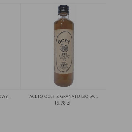
WY...
ACETO OCET Z GRANATU BIO 5%...
O
15,78 zł