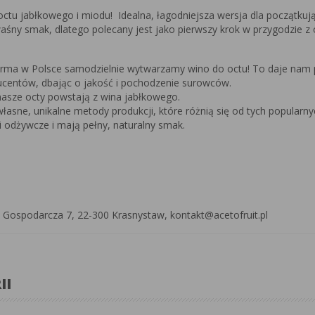
u jabłkowego i miodu! Idealna, łagodniejsza wersja dla początkuj
śny smak, dlatego polecany jest jako pierwszy krok w przygodzie z o
firma w Polsce samodzielnie wytwarzamy wino do octu! To daje nam 
ucentów, dbając o jakość i pochodzenie surowców.
 nasze octy powstają z wina jabłkowego.
łasne, unikalne metody produkcji, które różnią się od tych popularn
i odżywcze i mają pełny, naturalny smak.
ul. Gospodarcza 7, 22-300 Krasnystaw, kontakt@acetofruit.pl
II