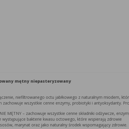
trowany mętny niepasteryzowany
łączenie, niefiltrowanego octu jabłkowego z naturalnym miodem, kt
en zachowuje wszystkie cenne enzymy, probiotyki i antyoksydanty. Pr
ĘTNY – zachowuje wszystkie cenne składniki odżywcze, enzymy o
ystępujące bakterie kwasu octowego, które wspierają zdrowie
osów, marynat oraz jako naturalny środek wspomagający zdrowie.