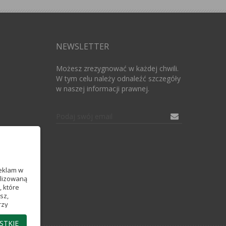
NEWSLETTER
Możesz zrezygnować w każdej chwili.
W tym celu należy odnaleźć szczegóły
w naszej informacji prawnej.
reklam w
alizowaną
, które
sz,
rzy
STKIE