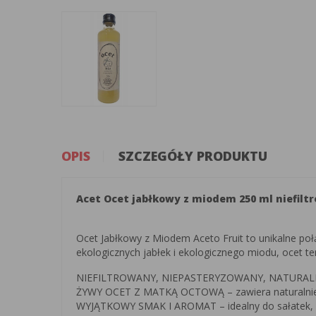
OPIS
SZCZEGÓŁY PRODUKTU
Acet Ocet jabłkowy z miodem 250 ml niefil
Ocet Jabłkowy z Miodem Aceto Fruit to unikalne po
ekologicznych jabłek i ekologicznego miodu, ocet t
NIEFILTROWANY, NIEPASTERYZOWANY, NATURALNIE M
ŻYWY OCET Z MATKĄ OCTOWĄ – zawiera naturalnie w
WYJĄTKOWY SMAK I AROMAT – idealny do sałatek, s