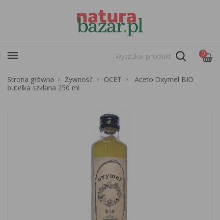
menu
0
Strona główna
Żywność
OCET
Aceto Oxymel BIO
butelka szklana 250 ml