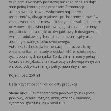
tylko sami tworzymy podstawę naszego octu. To daje
nam pełną kontrolę nad procesem fermentacji
alkoholowej i octowej. Wybieramy najlepszych
producentów, dbając o jakość i pochodzenie surowców.
Ocet z wina, a nie z mieszanki spirytusu z sokiem – nasze
octy powstają z wina jabłkowego. Jest to zupełnie inny
produkt niż spora część octów jabłkowych dostępnych na
rynku, produkowanych często z mieszanki spirytusu i
aromatyzowanego soku owocowego.
Autorska technologia fermentacji – opracowaliśmy
własne, unikalne metody produkcji, które różnią się od
tych popularnych na rynku. To dzięki nim mamy pełną
kontrolę nad jakością, a nasze octy zachowują wszystkie
wartości odżywcze i mają pełny, naturalny smak.
Pojemność: 250 ml
Data przydatności: 1 rok od daty produkcji
Składniki
: 80% macerat octu jabłkowego BIO (ocet
jabłkowy, cebula, cytryna, imbir, czosnek, kurkuma,
cynamon, goździki), 20% miód BIO