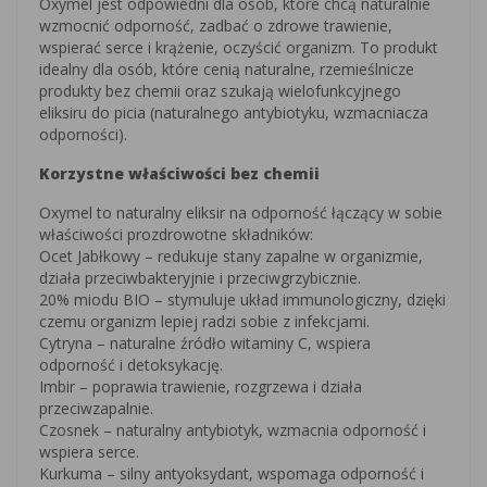
Oxymel jest odpowiedni dla osób, które chcą naturalnie
wzmocnić odporność, zadbać o zdrowe trawienie,
wspierać serce i krążenie, oczyścić organizm. To produkt
idealny dla osób, które cenią naturalne, rzemieślnicze
produkty bez chemii oraz szukają wielofunkcyjnego
eliksiru do picia (naturalnego antybiotyku, wzmacniacza
odporności).
Korzystne właściwości bez chemii
Oxymel to naturalny eliksir na odporność łączący w sobie
właściwości prozdrowotne składników:
Ocet Jabłkowy – redukuje stany zapalne w organizmie,
działa przeciwbakteryjnie i przeciwgrzybicznie.
20% miodu BIO – stymuluje układ immunologiczny, dzięki
czemu organizm lepiej radzi sobie z infekcjami.
Cytryna – naturalne źródło witaminy C, wspiera
odporność i detoksykację.
Imbir – poprawia trawienie, rozgrzewa i działa
przeciwzapalnie.
Czosnek – naturalny antybiotyk, wzmacnia odporność i
wspiera serce.
Kurkuma – silny antyoksydant, wspomaga odporność i