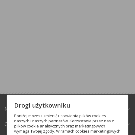
Drogi użytkowniku
NATURABAZAR.PL
expand_more
Poniżej możesz zmienić ustawienia plików cookies
naszych i naszych partnerów. Korzystanie przez nas z
OBSŁUGA KLIENTA
expand_more
plików cookie analitycznych oraz marketingowych
wymaga Twojej zgody. W ramach cookies marketingowych