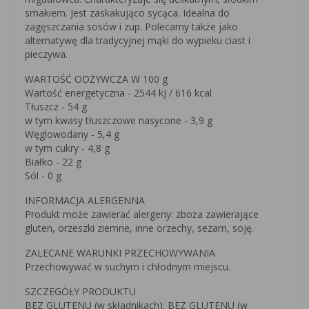
smakiem. Jest zaskakująco sycąca. Idealna do
zagęszczania sosów i zup. Polecamy także jako
alternatywę dla tradycyjnej mąki do wypieku ciast i
pieczywa.
WARTOŚĆ ODŻYWCZA W 100 g
Wartość energetyczna - 2544 kJ / 616 kcal
Tłuszcz - 54 g
w tym kwasy tłuszczowe nasycone - 3,9 g
Węglowodany - 5,4 g
w tym cukry - 4,8 g
Białko - 22 g
Sól - 0 g
INFORMACJA ALERGENNA
Produkt może zawierać alergeny: zboża zawierające
gluten, orzeszki ziemne, inne orzechy, sezam, soję.
ZALECANE WARUNKI PRZECHOWYWANIA
Przechowywać w suchym i chłodnym miejscu.
SZCZEGÓŁY PRODUKTU
BEZ GLUTENU (w składnikach): BEZ GLUTENU (w