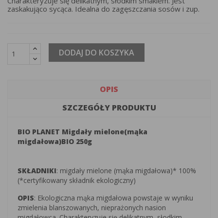
Charakteryzuje się delikatnym, słodkim smakiem. Jest
zaskakująco sycąca. Idealna do zagęszczania sosów i zup.
DODAJ DO KOSZYKA
OPIS
SZCZEGÓŁY PRODUKTU
BIO PLANET Migdały mielone(mąka
migdałowa)BIO 250g
SKŁADNIKI
: migdały mielone (mąka migdałowa)* 100%
(*certyfikowany składnik ekologiczny)
OPIS
: Ekologiczna mąka migdałowa powstaje w wyniku
zmielenia blanszowanych, nieprażonych nasion
migdałowca. Charakteryzuje się delikatnym, słodkim